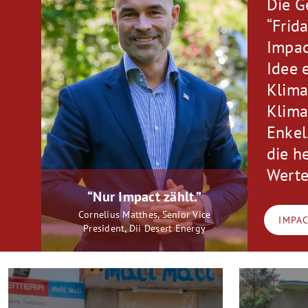
Die G
“Frid
Impac
Idee 
Klima
Klima
Enkel
die h
Werte
“Nur Impact zählt.”
Cornelius Matthes, Senior Vice
IMPA
President, Dii Desert Energy