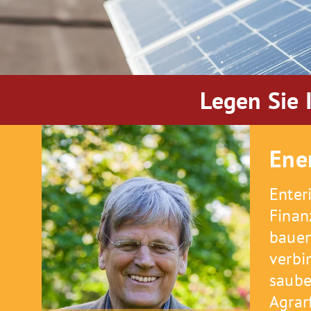
Legen Sie 
Ene
Enter
Finan
bauen
verbi
saube
Agrar