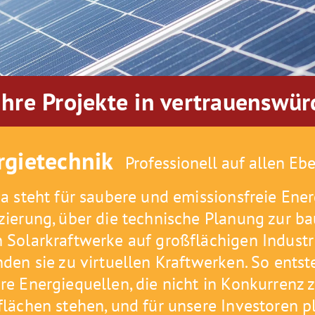
Ihre Projekte in vertrauenswü
rgietechnik
Professionell auf allen Eb
ia steht für saubere und emissionsfreie Ener
zierung, über die technische Planung zur ba
 Solarkraftwerke auf großflächigen Indust
nden sie zu virtuellen Kraftwerken. So ents
re Energiequellen, die nicht in Konkurrenz 
flächen stehen, und für unsere Investoren p