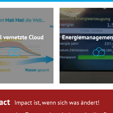
l vernetzte Cloud
Energiemanagemen
act
Impact ist, wenn sich was ändert!