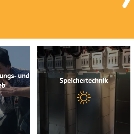
dungs- und
Speichertechnik
eb