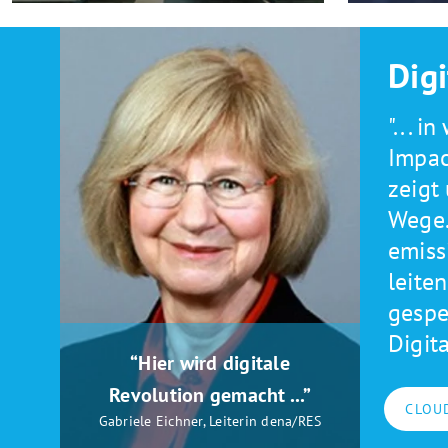
Digi
"... 
Impac
zeigt
Wege.
emiss
leite
gespe
Digit
“Hier wird digitale
Revolution gemacht ...”
CLOU
Gabriele Eichner, Leiterin dena/RES