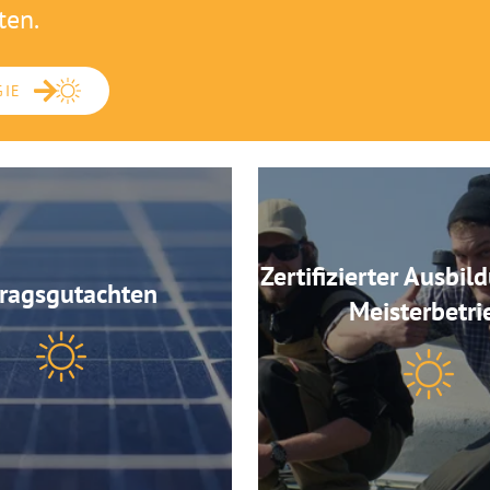
ten.
GIE
Zertifizierter Ausbil
tragsgutachten
Meisterbetri